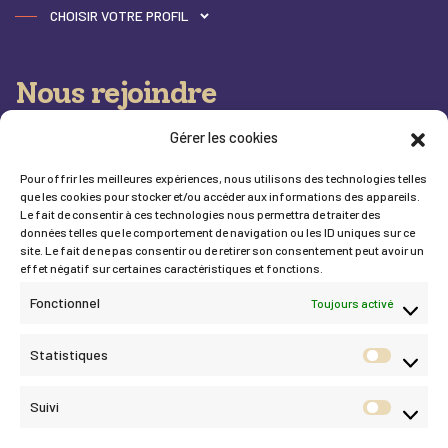
CHOISIR VOTRE PROFIL
Nous rejoindre
Gérer les cookies
Devenez salarié
Pour offrir les meilleures expériences, nous utilisons des technologies telles
Devenez bénévole
que les cookies pour stocker et/ou accéder aux informations des appareils.
Le fait de consentir à ces technologies nous permettra de traiter des
données telles que le comportement de navigation ou les ID uniques sur ce
site. Le fait de ne pas consentir ou de retirer son consentement peut avoir un
Nous soutenir
effet négatif sur certaines caractéristiques et fonctions.
Fonctionnel
Toujours activé
Participez à notre mission de solidarité : chaque don
compte pour redonner espoir.
Statistiques
Statis
FAIRE UN DON
Suivi
Suivi